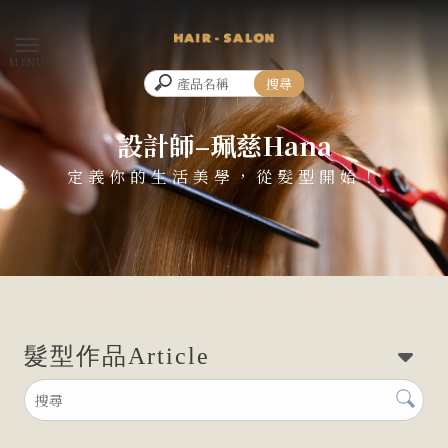
熹髮廊-海線
設計師–珮慈Hana
髮型作品
Article