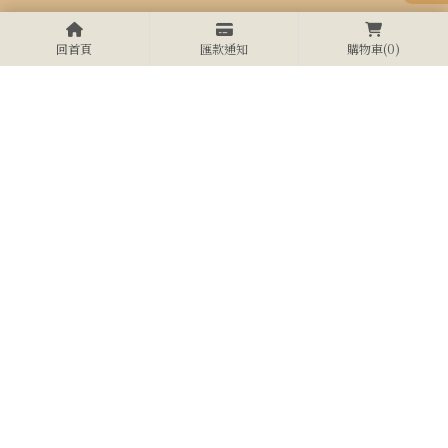
回首頁
匯款通知
購物車
(0)
上一頁
@289cwowm
04-2687-5008
0988220095